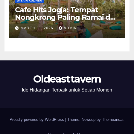
WISATA KULINER
Cafe Hits Jogja: Tempat
Nongkrong Paling Ramai dan
Instagrammable
MARCH 11, 2026
ADMIN
Oldeasttavern
Ide Hidangan Terbaik untuk Setiap Momen
Proudly powered by WordPress
|
Theme: Newsup by
Themeansar
.