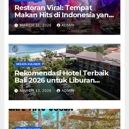
Restoran Viral: Tempat
Makan Hits di Indonesia yang
Wajib Dicoba
MARCH 31, 2026
ADMIN
WISATA KULINER
Rekomendasi Hotel Terbaik
Bali 2026 untuk Liburan
Impian Anda
MARCH 13, 2026
ADMIN