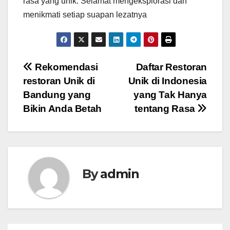
rasa yang unik. Selamat mengeksplorasi dan
menikmati setiap suapan lezatnya
Post
Rekomendasi
Daftar Restoran
restoran Unik di
Unik di Indonesia
navigation
Bandung yang
yang Tak Hanya
Bikin Anda Betah
tentang Rasa
By
admin