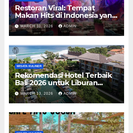
Restoran Viral: Tempat
Makan Hits di Indonesia yang
Wajib Dicoba
MARCH 31, 2026
ADMIN
WISATA KULINER
Rekomendasi Hotel Terbaik
Bali 2026 untuk Liburan
Impian Anda
MARCH 13, 2026
ADMIN