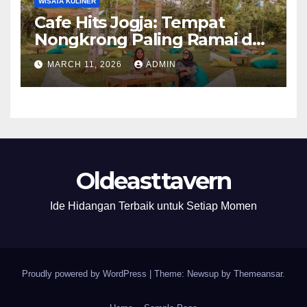
WISATA KULINER
Cafe Hits Jogja: Tempat
Nongkrong Paling Ramai dan
Instagrammable
MARCH 11, 2026
ADMIN
Oldeasttavern
Ide Hidangan Terbaik untuk Setiap Momen
Proudly powered by WordPress
|
Theme: Newsup by
Themeansar
.