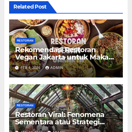
Related Post
RESTORAN
Rekomendasi Restoran
Vegan Jakarta untuk Makan
Sehat dan Enak
FEB 4, 2026
ADMIN
RESTORAN
Restoran Viral: Fenomena
Sementara atau Strategi
Bisnis yang Cerdas?