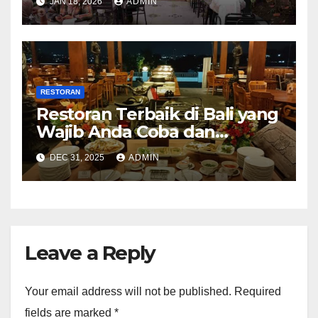
JAN 18, 2026
ADMIN
RESTORAN
Restoran Terbaik di Bali yang
Wajib Anda Coba dan
Kunjungi
DEC 31, 2025
ADMIN
Leave a Reply
Your email address will not be published.
Required
fields are marked
*