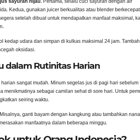
jus sayuran hijau
. Pertama, selalu cuci sayuran dengan air
ida. Kedua, gunakan juicer berkualitas atau blender berkecepa
jus segera setelah dibuat untuk mendapatkan manfaat maksimal, k
n.
tol kedap udara dan simpan di kulkas maksimal 24 jam. Tamba
cegah oksidasi.
u dalam Rutinitas Harian
s harian sangat mudah. Minum segelas jus di pagi hari sebelum
a menikmatinya sebagai camilan sehat di sore hari. Untuk pem
ngkatkan seiring waktu.
u. Misalnya, ganti bayam dengan kangkung atau tambahkan nan
an merasakan manfaatnya dalam beberapa minggu.
ok untuk Orang Indonesia?