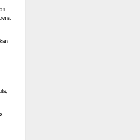
tan
arena
hkan
ula,
as