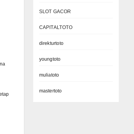
SLOT GACOR
CAPITALTOTO
direkturtoto
youngtoto
ena
muliatoto
mastertoto
etap