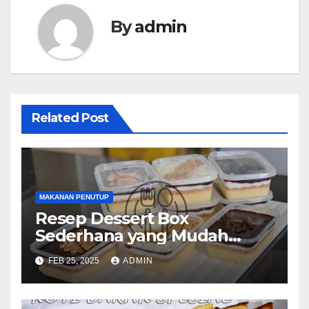
By
admin
Related Post
MAKANAN PENUTUP
Resep Dessert Box
Sederhana yang Mudah
Dibuat di Rumah
FEB 25, 2025
ADMIN