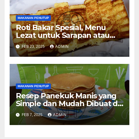
MAKANAN PENUTUP
Roti Bakar Spesial, Menu
Lezat untuk Sarapan atau
Camilan
FEB 23, 2025
ADMIN
MAKANAN PENUTUP
Resep Panekuk Manis yang
Simple dan Mudah Dibuat di
Rumah
FEB 7, 2025
ADMIN