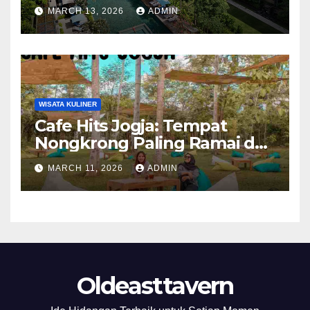
Impian Anda
MARCH 13, 2026
ADMIN
WISATA KULINER
Cafe Hits Jogja: Tempat
Nongkrong Paling Ramai dan
Instagrammable
MARCH 11, 2026
ADMIN
Oldeasttavern