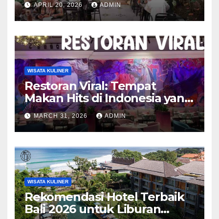
APRIL 20, 2026
ADMIN
WISATA KULINER
Restoran Viral: Tempat
Makan Hits di Indonesia yang
Wajib Dicoba
MARCH 31, 2026
ADMIN
WISATA KULINER
Rekomendasi Hotel Terbaik
Bali 2026 untuk Liburan