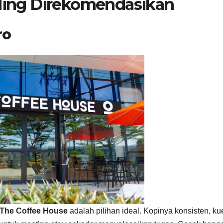
aling Direkomendasikan
ro
The Coffee House
adalah pilihan ideal. Kopinya konsisten, ku