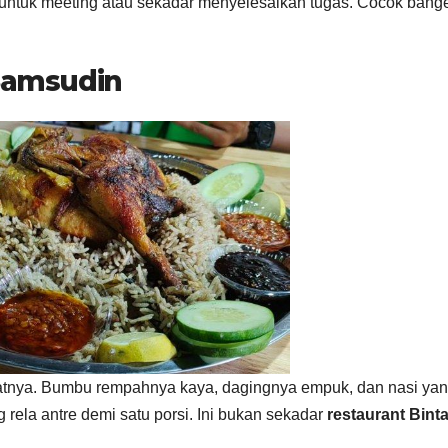
 untuk meeting atau sekadar menyelesaikan tugas. Cocok bang
 Samsudin
empatnya. Bumbu rempahnya kaya, dagingnya empuk, dan nasi ya
ela antre demi satu porsi. Ini bukan sekadar
restaurant Bint