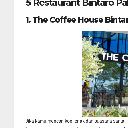
5 Restaurant Bintaro P
1. The Coffee House Binta
Jika kamu mencari kopi enak dan suasana santai,