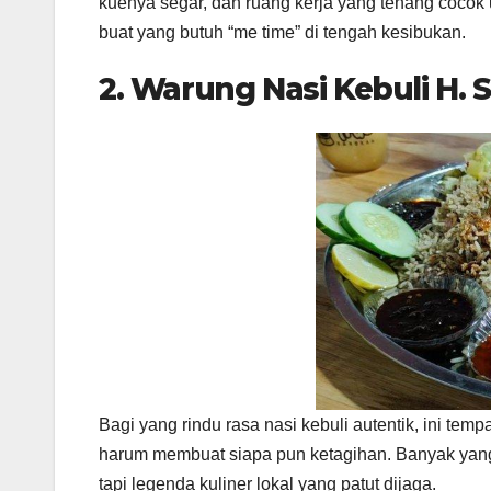
kuenya segar, dan ruang kerja yang tenang cocok
buat yang butuh “me time” di tengah kesibukan.
2. Warung Nasi Kebuli H.
Bagi yang rindu rasa nasi kebuli autentik, ini t
harum membuat siapa pun ketagihan. Banyak yang r
tapi legenda kuliner lokal yang patut dijaga.